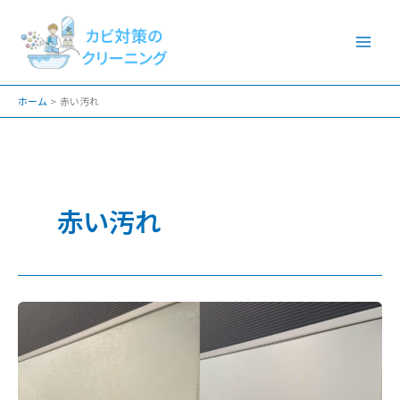
内
容
を
ス
ホーム
赤い汚れ
キ
ッ
プ
赤い汚れ