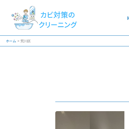
内
容
を
ス
キ
ホーム
荒川区
ッ
プ