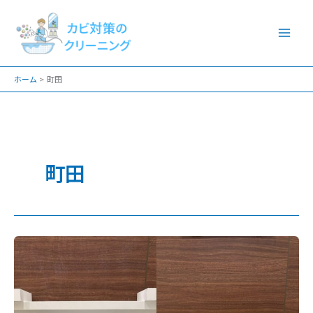
内
容
を
ス
ホーム
町田
キ
ッ
プ
町田