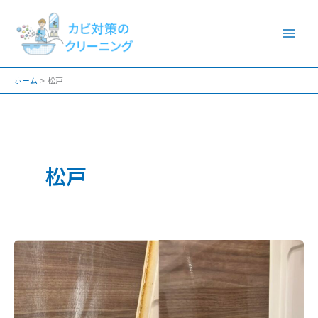
内
容
を
ス
ホーム
松戸
キ
ッ
プ
松戸