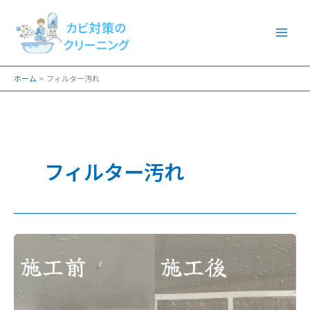
内
容
を
ス
ホーム
フィルター汚れ
キ
ッ
プ
フィルター汚れ