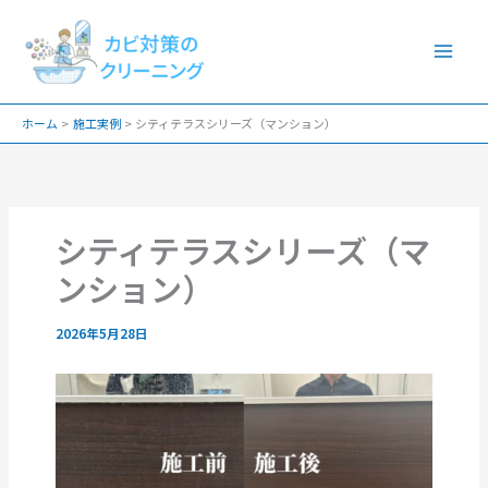
内
容
を
ス
ホーム
施工実例
シティテラスシリーズ（マンション）
キ
ッ
プ
シティテラスシリーズ（マ
ンション）
2026年5月28日